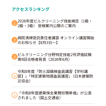
アクセスランキング
2026年度ビルクリーニング技能検定（1級・
1
2級・3級） 受検案内公開のご案内
病院清掃受託責任者講習 オンライン講習開始
2
のお知らせ【8月3日～】
ビルクリーニング分野特定技能2号評価試験
3
第9回合格者発表（2026年6月）
令和8年度「防火設備検査員講習【学科講
4
習】」｢特定建築物調査員講習｣（日本建築防
災協会）
「令和8年度建築保全業務労務単価」が公表
5
されました（国土交通省）