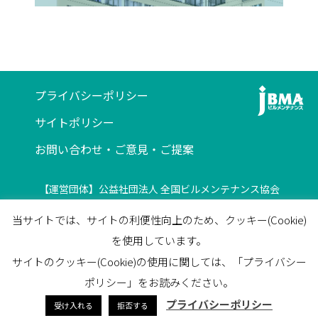
プライバシーポリシー
サイトポリシー
お問い合わせ・ご意見・ご提案
【運営団体】公益社団法人 全国ビルメンテナンス協会
〒116-0013 東京都荒川区西日暮里5-12-5
当サイトでは、サイトの利便性向上のため、クッキー(Cookie)
ビルメンテナンス会館5F
を使用しています。
TEL
03-3805-7560
/
FAX
03-3805-7561
サイトのクッキー(Cookie)の使用に関しては、「プライバシー
facebook
ポリシー」をお読みください。
プライバシーポリシー
受け入れる
拒否する
© 2023 JapanBuildingMaintenanceAssociation All Rights Reserved.