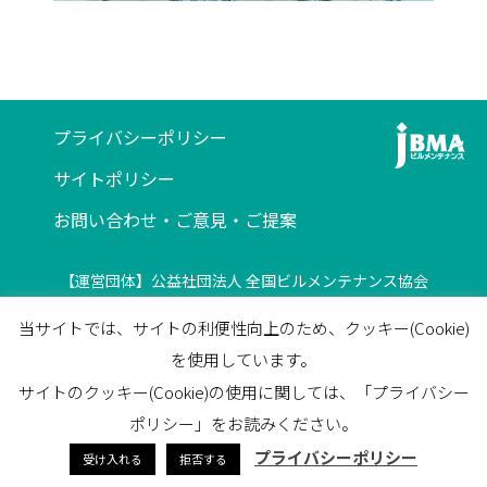
プライバシーポリシー
サイトポリシー
お問い合わせ・ご意見・ご提案
【運営団体】公益社団法人 全国ビルメンテナンス協会
〒116-0013 東京都荒川区西日暮里5-12-5
当サイトでは、サイトの利便性向上のため、クッキー(Cookie)
ビルメンテナンス会館5F
を使用しています。
TEL
03-3805-7560
/
FAX
03-3805-7561
サイトのクッキー(Cookie)の使用に関しては、「プライバシー
facebook
ポリシー」をお読みください。
プライバシーポリシー
受け入れる
拒否する
© 2023 JapanBuildingMaintenanceAssociation All Rights Reserved.