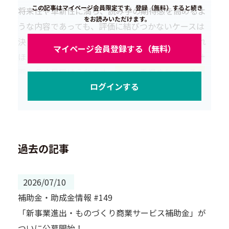
この記事はマイページ会員限定です。登録（無料）すると続き
将来性や革新性に満ち、読み手の期待感を高めるよ
をお読みいただけます。
うな内容であっても、評価に結びつかないケースは
決して珍しくありません。反対に、目新しさがそれ
マイページ会員登録する（無料）
ほど際立っていなくても、着実に採択を勝ち取る計
画も多く見受けられます。
ここで重視されているの
ログインする
は、理想のスケールではなく、計画全体の整合性と
実行可能性に他なりません。
過去の記事
2026/07/10
補助金・助成金情報 #149
「新事業進出・ものづくり商業サービス補助金」が
ついに公募開始！