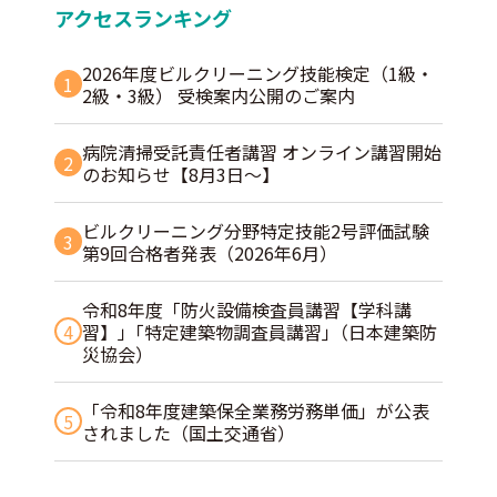
アクセスランキング
2026年度ビルクリーニング技能検定（1級・
1
2級・3級） 受検案内公開のご案内
病院清掃受託責任者講習 オンライン講習開始
2
のお知らせ【8月3日～】
ビルクリーニング分野特定技能2号評価試験
3
第9回合格者発表（2026年6月）
令和8年度「防火設備検査員講習【学科講
4
習】」｢特定建築物調査員講習｣（日本建築防
災協会）
「令和8年度建築保全業務労務単価」が公表
5
されました（国土交通省）