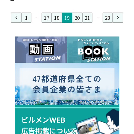
1
…
17
18
19
20
21
…
23