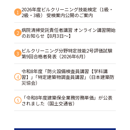
2026年度ビルクリーニング技能検定（1級・
1
2級・3級） 受検案内公開のご案内
病院清掃受託責任者講習 オンライン講習開始
2
のお知らせ【8月3日～】
ビルクリーニング分野特定技能2号評価試験
3
第9回合格者発表（2026年6月）
令和8年度「防火設備検査員講習【学科講
4
習】」｢特定建築物調査員講習｣（日本建築防
災協会）
「令和8年度建築保全業務労務単価」が公表
5
されました（国土交通省）