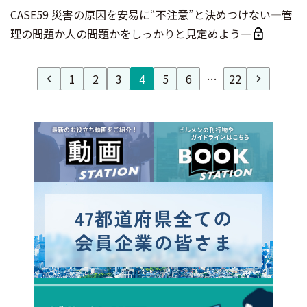
CASE59 災害の原因を安易に“不注意”と決めつけない―管
理の問題か人の問題かをしっかりと見定めよう―
1
2
3
4
5
6
…
22