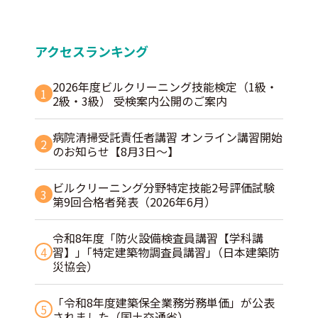
アクセスランキング
2026年度ビルクリーニング技能検定（1級・
1
2級・3級） 受検案内公開のご案内
病院清掃受託責任者講習 オンライン講習開始
2
のお知らせ【8月3日～】
ビルクリーニング分野特定技能2号評価試験
3
第9回合格者発表（2026年6月）
令和8年度「防火設備検査員講習【学科講
4
習】」｢特定建築物調査員講習｣（日本建築防
災協会）
「令和8年度建築保全業務労務単価」が公表
5
されました（国土交通省）