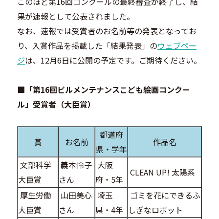
このほど第16回コンクールの最終審査が終了し、結
果が速報として公表されました。
なお、速報では受賞者のお名前等の発表となってお
り、入賞作品を掲載した「結果発表」の
ウェブペー
ジ
は、12月6日に公開の予定です。ご期待ください。
■「第16回ビルメンテナンスこども絵画コンクー
ル」受賞者（大臣賞）
都道府
賞
お名前
作品名
県・学年
文部科学
義本怜子
大阪
CLEAN UP! 太陽系
大臣賞
さん
府・5年
厚生労働
山田美心
埼玉
ゴミを花にできるふ
大臣賞
さん
県・4年
しぎなロボット