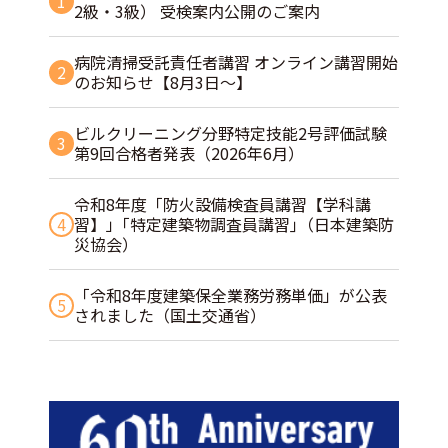
1
2級・3級） 受検案内公開のご案内
病院清掃受託責任者講習 オンライン講習開始
2
のお知らせ【8月3日～】
ビルクリーニング分野特定技能2号評価試験
3
第9回合格者発表（2026年6月）
令和8年度「防火設備検査員講習【学科講
4
習】」｢特定建築物調査員講習｣（日本建築防
災協会）
「令和8年度建築保全業務労務単価」が公表
5
されました（国土交通省）