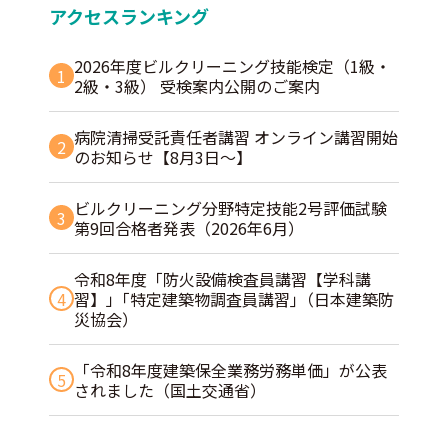
アクセスランキング
2026年度ビルクリーニング技能検定（1級・
1
2級・3級） 受検案内公開のご案内
病院清掃受託責任者講習 オンライン講習開始
2
のお知らせ【8月3日～】
ビルクリーニング分野特定技能2号評価試験
3
第9回合格者発表（2026年6月）
令和8年度「防火設備検査員講習【学科講
4
習】」｢特定建築物調査員講習｣（日本建築防
災協会）
「令和8年度建築保全業務労務単価」が公表
5
されました（国土交通省）