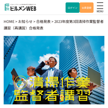
ログイン
会員登録
HOME
>
お知らせ
>
合格発表
>
2023年度第3回清掃作業監督者
講習（再講習）合格発表