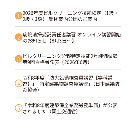
2026年度ビルクリーニング技能検定（1級・
1
2級・3級） 受検案内公開のご案内
病院清掃受託責任者講習 オンライン講習開始
2
のお知らせ【8月3日～】
ビルクリーニング分野特定技能2号評価試験
3
第9回合格者発表（2026年6月）
令和8年度「防火設備検査員講習【学科講
4
習】」｢特定建築物調査員講習｣（日本建築防
災協会）
「令和8年度建築保全業務労務単価」が公表
5
されました（国土交通省）