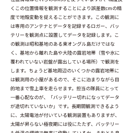
くこの位置情報を観測することにより誤差数cmの精
度で地殻変動を捉えることができます。この観測に
は専用のアンテナとデータを記録するロガー、バッ
テリーを観測点に設置してデータを記録します。こ
の観測は昭和基地のある東オングル島だけではな
く、基地から離れた島や大陸の露岩地帯（雪や氷に
覆われていない岩盤が露出している場所）で観測を
します。ちょうど基地周辺のいくつかの露岩地帯に
は観測用の小屋があるので、そこに泊まりながら目
的地まで雪上車を走らせます。担当の隊員にとって
一番心配なのが、「バッテリー切れになってデータ
が途切れていないか」です。長期間観測できるよう
に、太陽電池が付いている観測装置もありますが、
太陽が昇らない極夜期には役にたたず、バッテリー
も低温の環境で無事に作動しているか、それとも息