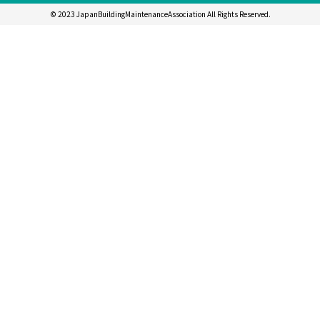
© 2023 JapanBuildingMaintenanceAssociation All Rights Reserved.