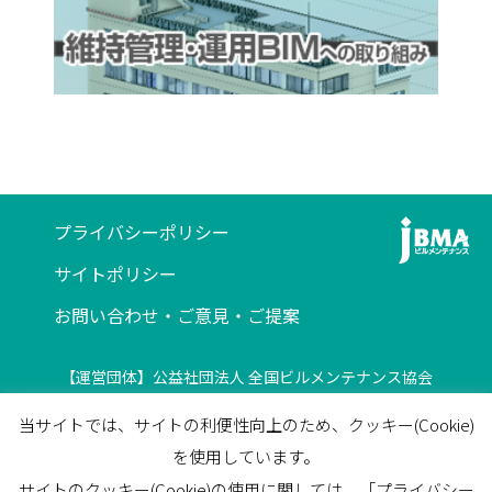
プライバシーポリシー
サイトポリシー
お問い合わせ・ご意見・ご提案
【運営団体】公益社団法人 全国ビルメンテナンス協会
〒116-0013 東京都荒川区西日暮里5-12-5
当サイトでは、サイトの利便性向上のため、クッキー(Cookie)
ビルメンテナンス会館5F
を使用しています。
TEL
03-3805-7560
/
FAX
03-3805-7561
サイトのクッキー(Cookie)の使用に関しては、「プライバシー