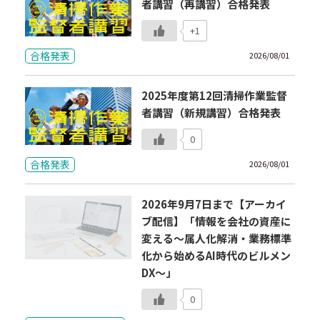
者講習（再講習）合格発表
+1
合格発表
2026/08/01
2025年度第12回清掃作業監督
者講習（新規講習）合格発表
0
合格発表
2026/08/01
2026年9月7日まで【アーカイ
ブ配信】「情報を会社の資産に
変える～属人化解消・業務標準
化から始めるAI時代のビルメン
DX～」
0