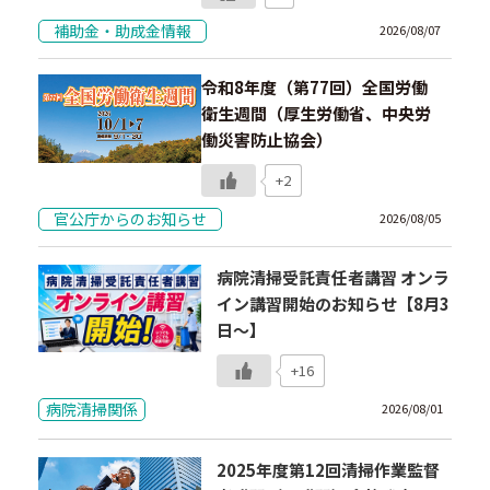
補助金・助成金情報
2026/08/07
令和8年度（第77回）全国労働
衛生週間（厚生労働省、中央労
働災害防止協会）
+2
官公庁からのお知らせ
2026/08/05
病院清掃受託責任者講習 オンラ
イン講習開始のお知らせ【8月3
日～】
+16
病院清掃関係
2026/08/01
2025年度第12回清掃作業監督