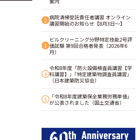
案内
病院清掃受託責任者講習 オンライン
2
講習開始のお知らせ【8月3日～】
ビルクリーニング分野特定技能2号評
3
価試験 第9回合格者発表（2026年6
月）
令和8年度「防火設備検査員講習【学
4
科講習】」｢特定建築物調査員講習｣
（日本建築防災協会）
「令和8年度建築保全業務労務単価」
5
が公表されました（国土交通省）