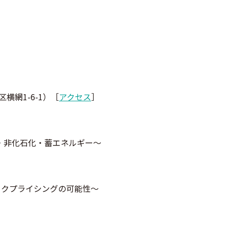
横網1-6-1）［
アクセス
］
ネ・非化石化・蓄エネルギー～
ックプライシングの可能性～