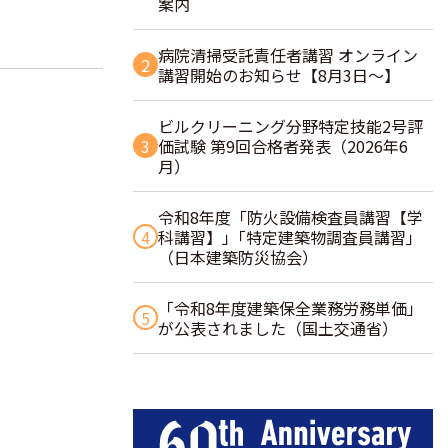
案内
病院清掃受託責任者講習 オンライン
2
講習開始のお知らせ【8月3日～】
ビルクリーニング分野特定技能2号評
3
価試験 第9回合格者発表（2026年6
月）
令和8年度「防火設備検査員講習【学
4
科講習】」｢特定建築物調査員講習｣
（日本建築防災協会）
「令和8年度建築保全業務労務単価」
5
が公表されました（国土交通省）