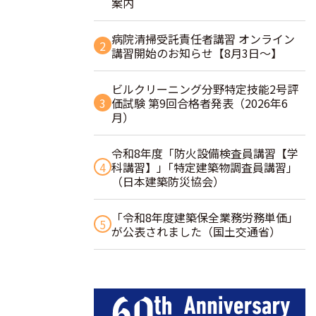
案内
病院清掃受託責任者講習 オンライン
2
講習開始のお知らせ【8月3日～】
ビルクリーニング分野特定技能2号評
3
価試験 第9回合格者発表（2026年6
月）
令和8年度「防火設備検査員講習【学
4
科講習】」｢特定建築物調査員講習｣
（日本建築防災協会）
「令和8年度建築保全業務労務単価」
5
が公表されました（国土交通省）