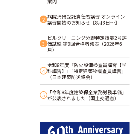
案内
病院清掃受託責任者講習 オンライン
2
講習開始のお知らせ【8月3日～】
ビルクリーニング分野特定技能2号評
3
価試験 第9回合格者発表（2026年6
月）
令和8年度「防火設備検査員講習【学
4
科講習】」｢特定建築物調査員講習｣
（日本建築防災協会）
「令和8年度建築保全業務労務単価」
5
が公表されました（国土交通省）