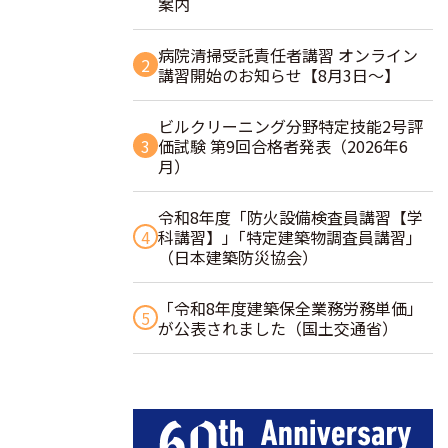
案内
病院清掃受託責任者講習 オンライン
2
講習開始のお知らせ【8月3日～】
ビルクリーニング分野特定技能2号評
3
価試験 第9回合格者発表（2026年6
月）
令和8年度「防火設備検査員講習【学
4
科講習】」｢特定建築物調査員講習｣
（日本建築防災協会）
「令和8年度建築保全業務労務単価」
5
が公表されました（国土交通省）