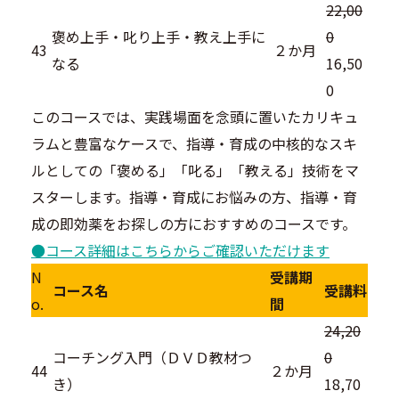
22,00
褒め上手・叱り上手・教え上手に
0
43
２か月
なる
16,50
0
このコースでは、実践場面を念頭に置いたカリキュ
ラムと豊富なケースで、指導・育成の中核的なスキ
ルとしての「褒める」「叱る」「教える」技術をマ
スターします。指導・育成にお悩みの方、指導・育
成の即効薬をお探しの方におすすめのコースです。
●コース詳細はこちらからご確認いただけます
N
受講期
コース名
受講料
o.
間
24,20
コーチング入門（ＤＶＤ教材つ
0
44
２か月
き）
18,70