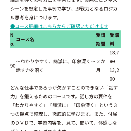
シーンを想定した事例で学び、即戦力となるロジカ
ル思考を身につけます。
●コース詳細はこちらからご確認いただけます
N
受講
受講
コース名
o.
期間
料
18,7
～わかりやすく、簡潔に、印象深く～
２か
00
90
話す力を磨く
月
13,2
00
どんな仕事であろうが欠かすことのできない「話す
力」を鍛えるためのコースです。話し方の要件を
「わかりやすく」「簡潔に」「印象深く」という３
つの観点で整理し、徹底的に学びます。また、付属
のＤＶＤで、学習内容を、見て、聞いて、体感しな