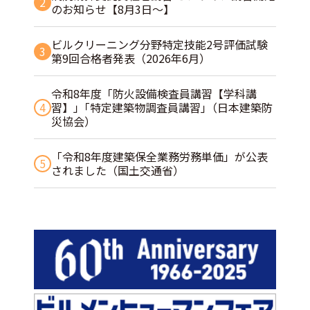
2
のお知らせ【8月3日～】
ビルクリーニング分野特定技能2号評価試験
3
第9回合格者発表（2026年6月）
令和8年度「防火設備検査員講習【学科講
4
習】」｢特定建築物調査員講習｣（日本建築防
災協会）
「令和8年度建築保全業務労務単価」が公表
5
されました（国土交通省）