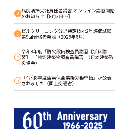
病院清掃受託責任者講習 オンライン講習開始
2
のお知らせ【8月3日～】
ビルクリーニング分野特定技能2号評価試験
3
第9回合格者発表（2026年6月）
令和8年度「防火設備検査員講習【学科講
4
習】」｢特定建築物調査員講習｣（日本建築防
災協会）
「令和8年度建築保全業務労務単価」が公表
5
されました（国土交通省）