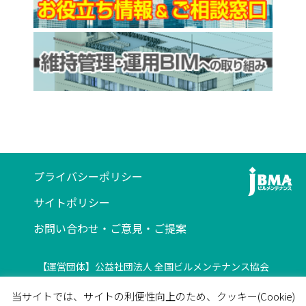
プライバシーポリシー
サイトポリシー
お問い合わせ・ご意見・ご提案
【運営団体】公益社団法人 全国ビルメンテナンス協会
〒116-0013 東京都荒川区西日暮里5-12-5
当サイトでは、サイトの利便性向上のため、クッキー(Cookie)
ビルメンテナンス会館5F