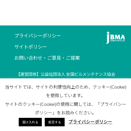
プライバシーポリシー
サイトポリシー
お問い合わせ・ご意見・ご提案
【運営団体】公益社団法人 全国ビルメンテナンス協会
〒116-0013 東京都荒川区西日暮里5-12-5
当サイトでは、サイトの利便性向上のため、クッキー(Cookie)
ビルメンテナンス会館5F
を使用しています。
TEL
03-3805-7560
/
FAX
03-3805-7561
サイトのクッキー(Cookie)の使用に関しては、「プライバシー
facebook
ポリシー」をお読みください。
プライバシーポリシー
受け入れる
拒否する
© 2023 JapanBuildingMaintenanceAssociation All Rights Reserved.