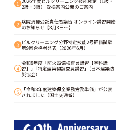
2026年度ビルクリーニング技能検定（1級・
1
2級・3級） 受検案内公開のご案内
病院清掃受託責任者講習 オンライン講習開始
2
のお知らせ【8月3日～】
ビルクリーニング分野特定技能2号評価試験
3
第9回合格者発表（2026年6月）
令和8年度「防火設備検査員講習【学科講
4
習】」｢特定建築物調査員講習｣（日本建築防
災協会）
「令和8年度建築保全業務労務単価」が公表
5
されました（国土交通省）