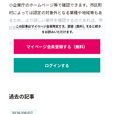
⼩企業庁のホームページ等で確認できます。市区町
村によっては認定の対象外となる業種や地域等もあ
るため、より詳しい要件を確認するのであれば、市
この記事はマイページ会員限定です。登録（無料）すると続き
区町村に問い合わせることをおすすめします。
をお読みいただけます。
また、申請先の市区町村は「企業の所在地」ではな
マイページ会員登録する（無料）
く「新規取得する設備の所在地」です。つまり、A市
に本社がある企業がB市の事業所で設備投資をする
ログインする
場合、B市に申請書類を提出しなければなりませ
ん。
過去の記事
2026/08/07