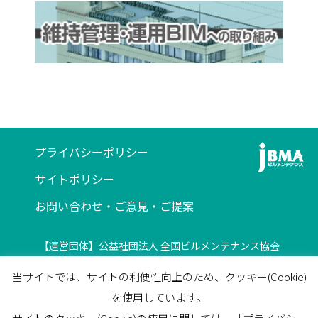
プライバシーポリシー
サイトポリシー
お問い合わせ・ご意見・ご提案
【運営団体】公益社団法人 全国ビルメンテナンス協会
〒116-0013 東京都荒川区西日暮里5-12-5
当サイトでは、サイトの利便性向上のため、クッキー(Cookie)
ビルメンテナンス会館5F
を使用しています。
TEL
03-3805-7560
/
FAX
03-3805-7561