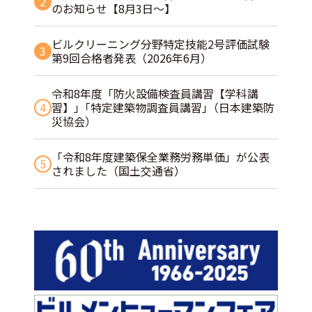
2
のお知らせ【8月3日～】
ビルクリーニング分野特定技能2号評価試験
3
第9回合格者発表（2026年6月）
令和8年度「防火設備検査員講習【学科講
4
習】」｢特定建築物調査員講習｣（日本建築防
災協会）
「令和8年度建築保全業務労務単価」が公表
5
されました（国土交通省）