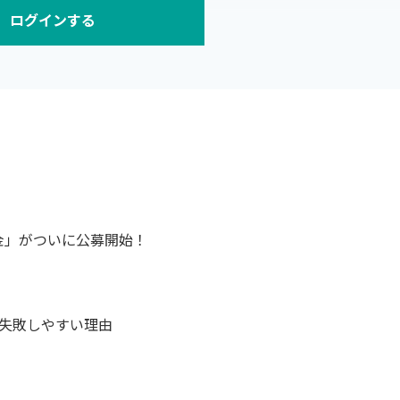
ログインする
定義することです。たとえば「飲食業界」といっても、外食・
た細分化も可能です。
が限定的に見えます。事業内容と整合した適切な範囲設定が不
金」がついに公募開始！
失敗しやすい理由