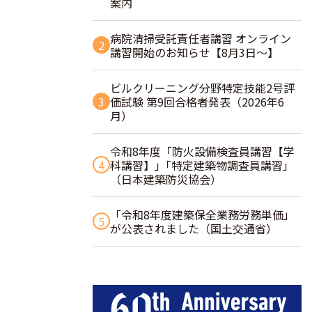
案内
病院清掃受託責任者講習 オンライン
2
講習開始のお知らせ【8月3日～】
ビルクリーニング分野特定技能2号評
3
価試験 第9回合格者発表（2026年6
月）
令和8年度「防火設備検査員講習【学
4
科講習】」｢特定建築物調査員講習｣
（日本建築防災協会）
「令和8年度建築保全業務労務単価」
5
が公表されました（国土交通省）