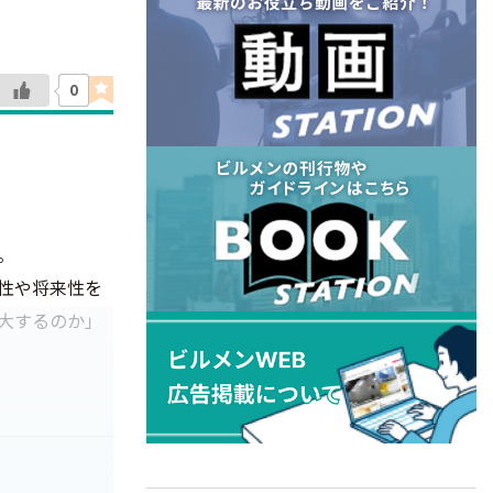
0
。
性や将来性を
大するのか」