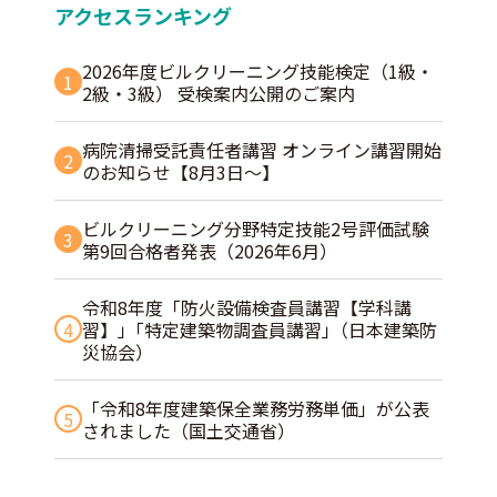
アクセスランキング
2026年度ビルクリーニング技能検定（1級・
1
2級・3級） 受検案内公開のご案内
病院清掃受託責任者講習 オンライン講習開始
2
のお知らせ【8月3日～】
ビルクリーニング分野特定技能2号評価試験
3
第9回合格者発表（2026年6月）
令和8年度「防火設備検査員講習【学科講
4
習】」｢特定建築物調査員講習｣（日本建築防
災協会）
「令和8年度建築保全業務労務単価」が公表
5
されました（国土交通省）