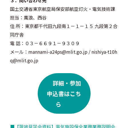
３．問い合わせ先
国土交通省東京航空局保安部航空灯火・電気技術課
担当：萬浪、西谷
住 所：東京都千代田九段南１－１－１５ 九段第２合
同庁舎
電 話：０３－６６９１－９３０９
メール：mannami-a24ps@mlit.go.jp / nishiya-t10h
q@mlit.go.jp
詳細・参加
申込書はこち
ら
■【現地見学会資料】電気施設保全業務業務説明会