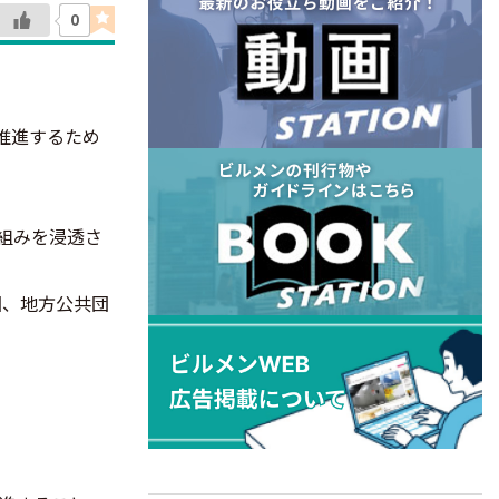
0
推進するため
組みを浸透さ
国、地方公共団