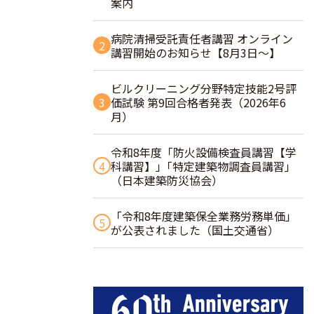
案内
病院清掃受託責任者講習 オンライン
2
講習開始のお知らせ【8月3日～】
ビルクリーニング分野特定技能2号評
3
価試験 第9回合格者発表（2026年6
月）
令和8年度「防火設備検査員講習【学
4
科講習】」｢特定建築物調査員講習｣
（日本建築防災協会）
「令和8年度建築保全業務労務単価」
5
が公表されました（国土交通省）