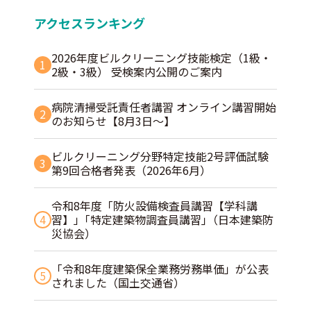
アクセスランキング
2026年度ビルクリーニング技能検定（1級・
1
2級・3級） 受検案内公開のご案内
病院清掃受託責任者講習 オンライン講習開始
2
のお知らせ【8月3日～】
ビルクリーニング分野特定技能2号評価試験
3
第9回合格者発表（2026年6月）
令和8年度「防火設備検査員講習【学科講
4
習】」｢特定建築物調査員講習｣（日本建築防
災協会）
「令和8年度建築保全業務労務単価」が公表
5
されました（国土交通省）