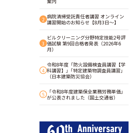
案内
病院清掃受託責任者講習 オンライン
2
講習開始のお知らせ【8月3日～】
ビルクリーニング分野特定技能2号評
3
価試験 第9回合格者発表（2026年6
月）
令和8年度「防火設備検査員講習【学
4
科講習】」｢特定建築物調査員講習｣
（日本建築防災協会）
「令和8年度建築保全業務労務単価」
5
が公表されました（国土交通省）