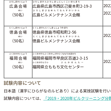
ひろしまかいじょう
ひろしまけんひろしましにしくこいほんまち
20
広島会場
広島県広島市西区己斐本町
2-19-3
めい
ひろしまびるめんてなんすかいかん
20
（50
名
）
広島ビルメンテナンス会館
とくしまかいじょう
とくしまけんとくしまししょうわまち
徳島会場
徳島県徳島市昭和町
2-56
20
めい
とくしまびるめんてなんすかいかん
（50
名
）
徳島ビルメンテナンス会館
ふくおかかいじょう
ふくおかけんふくおかしさわらくももちはまみち
福岡会場
福岡県福岡市早良区百道
2-3-15
20
めい
ふくおかけんりつ
ぶんかせんたー
（50
名
）
福岡県立
ももち
文化センター
試験内容について
日本語（漢字にひらがなのルビあり）による実技試験を行い
試験内容については、
「2019・2020年ビルクリーニング