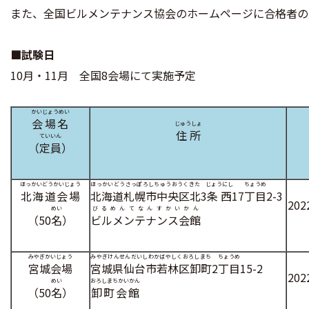
また、全国ビルメンテナンス協会のホームページに合格者の
■試験日
10月・11月 全国8会場にて実施予定
かいじょうめい
会場名
じゅうしょ
住所
ていいん
（
定員
）
ほっかいどうかいじょう
ほっかいどうさっぽろしちゅうおうくきた
じょうにし
ちょうめ
北海道会場
北海道札幌市中央区北
3
条西
17
丁目
2-3
20
めい
びるめんてなんすかいかん
（50
名
）
ビルメンテナンス会館
みやぎかいじょう
みやぎけんせんだいしわかばやしくおろしまち
ちょうめ
宮城会場
宮城県仙台市若林区卸町
2
丁目
15-2
20
めい
おろしまちかいかん
（50
名
）
卸町会館