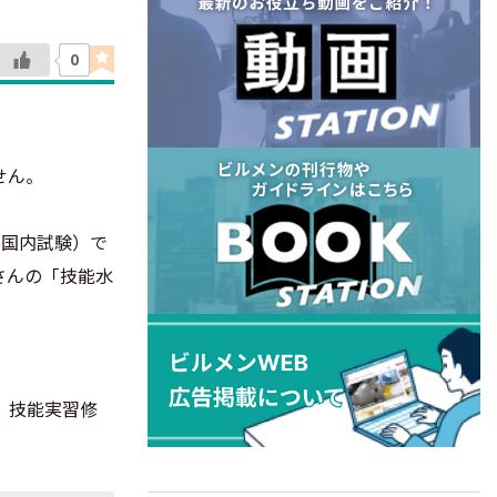
0
せん。
（国内試験）で
さんの「技能水
。技能実習修
。