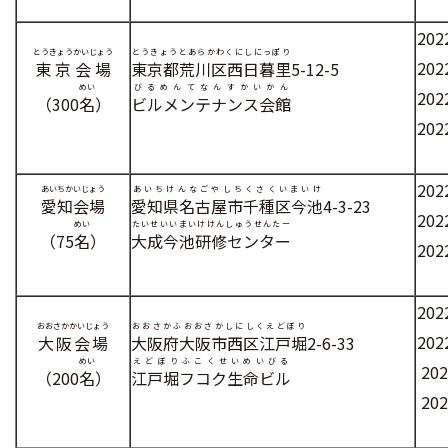
20
とうきょうかいじょう
とうきょうとあらかわくにしにっぽり
20
東京会場
東京都荒川区西日暮里
5-12-5
めい
びるめんてなんすかいかん
20
（300
名
）
ビルメンテナンス会館
20
20
あいちかいじょう
あいちけんなごやしちくさくいまいけ
愛知会場
愛知県名古屋市千種区今池
4-3-23
20
めい
たいせいいまいけけんしゅうせんたー
（75
名
）
大成今池研修センター
20
20
おおさかかいじょう
おおさかふおおさかしにしくえどぼり
20
大阪会場
大阪府大阪市西区江戸堀
2-6-33
めい
えどぼりふこくせいめいびる
20
（200
名
）
江戸堀フコク生命ビル
20