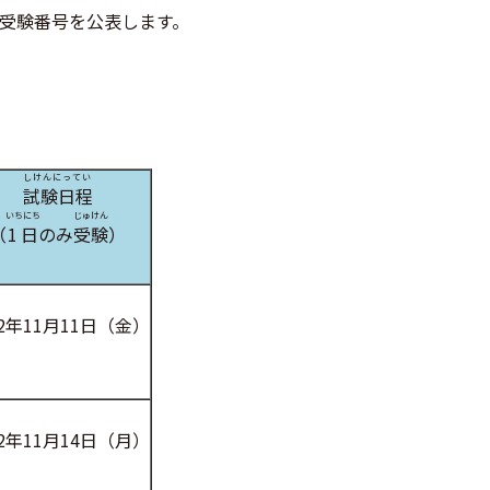
受験番号を公表します。
しけんにってい
試験日程
いちにち
じゅけん
（
1日
のみ
受験
）
22年11月11日（金）
22年11月14日（月）