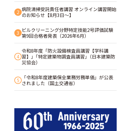
病院清掃受託責任者講習 オンライン講習開始
2
のお知らせ【8月3日～】
ビルクリーニング分野特定技能2号評価試験
3
第9回合格者発表（2026年6月）
令和8年度「防火設備検査員講習【学科講
4
習】」｢特定建築物調査員講習｣（日本建築防
災協会）
「令和8年度建築保全業務労務単価」が公表
5
されました（国土交通省）