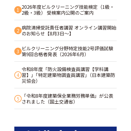
2026年度ビルクリーニング技能検定（1級・
1
2級・3級） 受検案内公開のご案内
病院清掃受託責任者講習 オンライン講習開始
2
のお知らせ【8月3日～】
ビルクリーニング分野特定技能2号評価試験
3
第9回合格者発表（2026年6月）
令和8年度「防火設備検査員講習【学科講
4
習】」｢特定建築物調査員講習｣（日本建築防
災協会）
「令和8年度建築保全業務労務単価」が公表
5
されました（国土交通省）