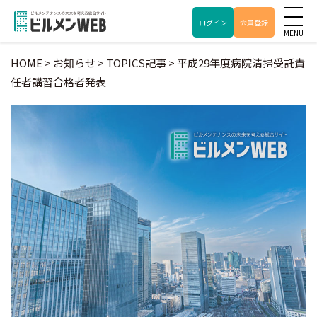
ログイン
会員登録
HOME
>
お知らせ
>
TOPICS記事
>
平成29年度病院清掃受託責
任者講習合格者発表