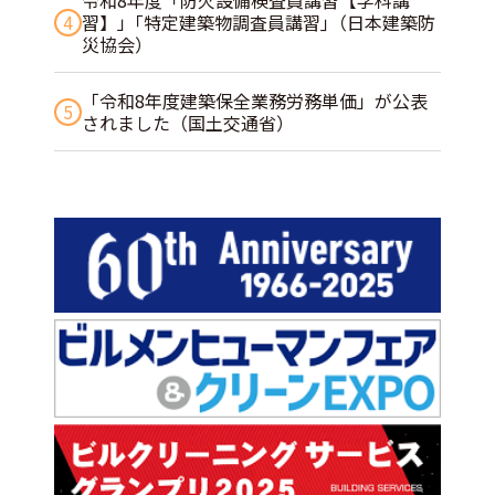
令和8年度「防火設備検査員講習【学科講
4
習】」｢特定建築物調査員講習｣（日本建築防
災協会）
「令和8年度建築保全業務労務単価」が公表
5
されました（国土交通省）