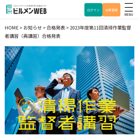
ログイン
会員登録
HOME
>
お知らせ
>
合格発表
>
2023年度第11回清掃作業監督
者講習（再講習）合格発表