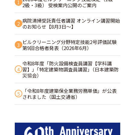
1
2級・3級） 受検案内公開のご案内
病院清掃受託責任者講習 オンライン講習開始
2
のお知らせ【8月3日～】
ビルクリーニング分野特定技能2号評価試験
3
第9回合格者発表（2026年6月）
令和8年度「防火設備検査員講習【学科講
4
習】」｢特定建築物調査員講習｣（日本建築防
災協会）
「令和8年度建築保全業務労務単価」が公表
5
されました（国土交通省）