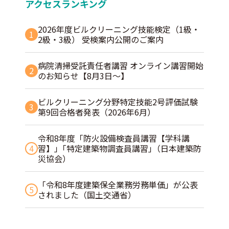
アクセスランキング
2026年度ビルクリーニング技能検定（1級・
1
2級・3級） 受検案内公開のご案内
病院清掃受託責任者講習 オンライン講習開始
2
のお知らせ【8月3日～】
ビルクリーニング分野特定技能2号評価試験
3
第9回合格者発表（2026年6月）
令和8年度「防火設備検査員講習【学科講
4
習】」｢特定建築物調査員講習｣（日本建築防
災協会）
「令和8年度建築保全業務労務単価」が公表
5
されました（国土交通省）