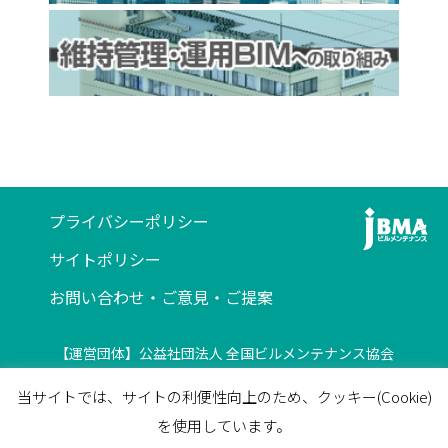
プライバシーポリシー
サイトポリシー
お問い合わせ・ご意見・ご提案
【運営団体】公益社団法人 全国ビルメンテナンス協会
〒116-0013 東京都荒川区西日暮里5-12-5
当サイトでは、サイトの利便性向上のため、クッキー(Cookie)
ビルメンテナンス会館5F
を使用しています。
TEL
03-3805-7560
/
FAX
03-3805-7561