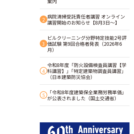
案内
病院清掃受託責任者講習 オンライン
2
講習開始のお知らせ【8月3日～】
ビルクリーニング分野特定技能2号評
3
価試験 第9回合格者発表（2026年6
月）
令和8年度「防火設備検査員講習【学
4
科講習】」｢特定建築物調査員講習｣
（日本建築防災協会）
「令和8年度建築保全業務労務単価」
5
が公表されました（国土交通省）