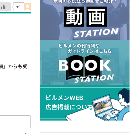
+1
細」からも受