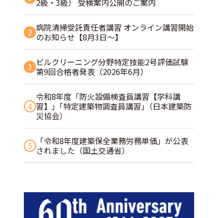
2級・3級） 受検案内公開のご案内
病院清掃受託責任者講習 オンライン講習開始
2
のお知らせ【8月3日～】
ビルクリーニング分野特定技能2号評価試験
3
第9回合格者発表（2026年6月）
令和8年度「防火設備検査員講習【学科講
4
習】」｢特定建築物調査員講習｣（日本建築防
災協会）
「令和8年度建築保全業務労務単価」が公表
5
されました（国土交通省）