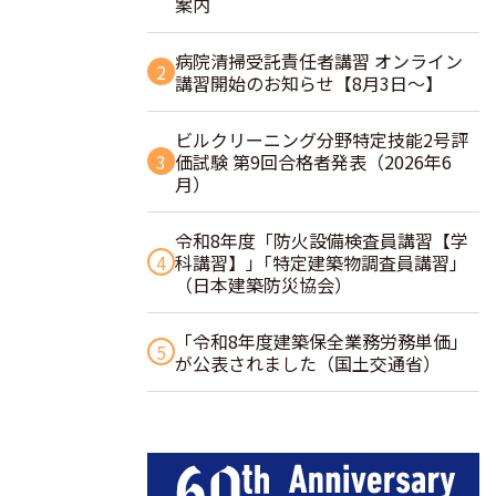
案内
病院清掃受託責任者講習 オンライン
2
講習開始のお知らせ【8月3日～】
ビルクリーニング分野特定技能2号評
3
価試験 第9回合格者発表（2026年6
月）
令和8年度「防火設備検査員講習【学
4
科講習】」｢特定建築物調査員講習｣
（日本建築防災協会）
「令和8年度建築保全業務労務単価」
5
が公表されました（国土交通省）