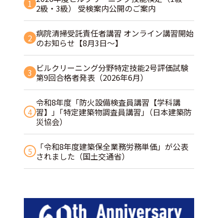
1
2級・3級） 受検案内公開のご案内
病院清掃受託責任者講習 オンライン講習開始
2
のお知らせ【8月3日～】
ビルクリーニング分野特定技能2号評価試験
3
第9回合格者発表（2026年6月）
令和8年度「防火設備検査員講習【学科講
4
習】」｢特定建築物調査員講習｣（日本建築防
災協会）
「令和8年度建築保全業務労務単価」が公表
5
されました（国土交通省）