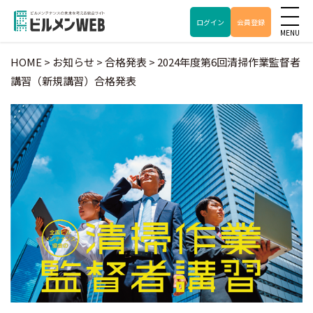
ログイン
会員登録
HOME
>
お知らせ
>
合格発表
>
2024年度第6回清掃作業監督者
講習（新規講習）合格発表