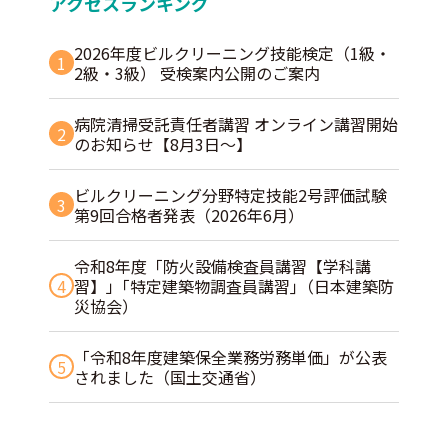
アクセスランキング
2026年度ビルクリーニング技能検定（1級・
1
2級・3級） 受検案内公開のご案内
病院清掃受託責任者講習 オンライン講習開始
2
のお知らせ【8月3日～】
ビルクリーニング分野特定技能2号評価試験
3
第9回合格者発表（2026年6月）
令和8年度「防火設備検査員講習【学科講
4
習】」｢特定建築物調査員講習｣（日本建築防
災協会）
「令和8年度建築保全業務労務単価」が公表
5
されました（国土交通省）