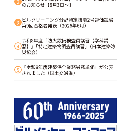
2
のお知らせ【8月3日～】
ビルクリーニング分野特定技能2号評価試験
3
第9回合格者発表（2026年6月）
令和8年度「防火設備検査員講習【学科講
4
習】」｢特定建築物調査員講習｣（日本建築防
災協会）
「令和8年度建築保全業務労務単価」が公表
5
されました（国土交通省）