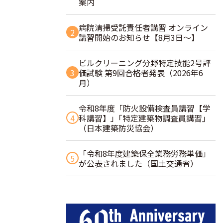
案内
病院清掃受託責任者講習 オンライン
2
講習開始のお知らせ【8月3日～】
ビルクリーニング分野特定技能2号評
3
価試験 第9回合格者発表（2026年6
月）
令和8年度「防火設備検査員講習【学
4
科講習】」｢特定建築物調査員講習｣
（日本建築防災協会）
「令和8年度建築保全業務労務単価」
5
が公表されました（国土交通省）