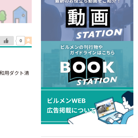
0
調和用ダクト清