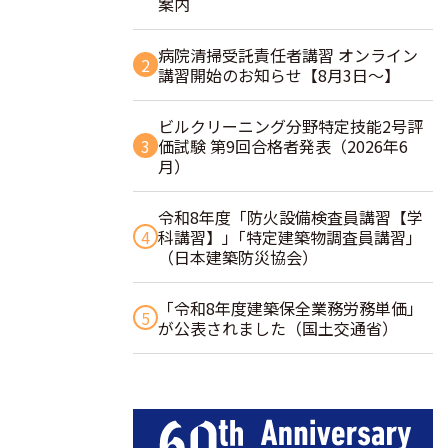
案内
病院清掃受託責任者講習 オンライン
2
講習開始のお知らせ【8月3日～】
ビルクリーニング分野特定技能2号評
3
価試験 第9回合格者発表（2026年6
月）
令和8年度「防火設備検査員講習【学
4
科講習】」｢特定建築物調査員講習｣
（日本建築防災協会）
「令和8年度建築保全業務労務単価」
5
が公表されました（国土交通省）