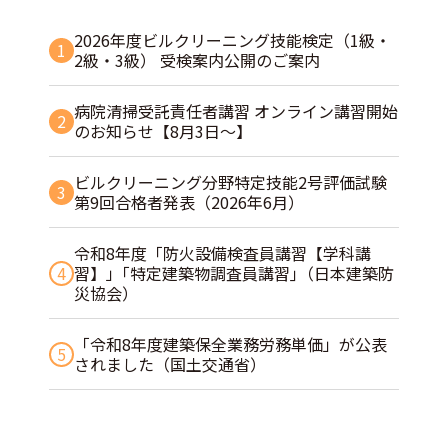
2026年度ビルクリーニング技能検定（1級・
1
2級・3級） 受検案内公開のご案内
病院清掃受託責任者講習 オンライン講習開始
2
のお知らせ【8月3日～】
ビルクリーニング分野特定技能2号評価試験
3
第9回合格者発表（2026年6月）
令和8年度「防火設備検査員講習【学科講
4
習】」｢特定建築物調査員講習｣（日本建築防
災協会）
「令和8年度建築保全業務労務単価」が公表
5
されました（国土交通省）