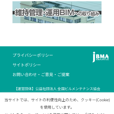
プライバシーポリシー
サイトポリシー
お問い合わせ・ご意見・ご提案
【運営団体】公益社団法人 全国ビルメンテナンス協会
〒116-0013 東京都荒川区西日暮里5-12-5
当サイトでは、サイトの利便性向上のため、クッキー(Cookie)
ビルメンテナンス会館5F
を使用しています。
TEL
03-3805-7560
/
FAX
03-3805-7561