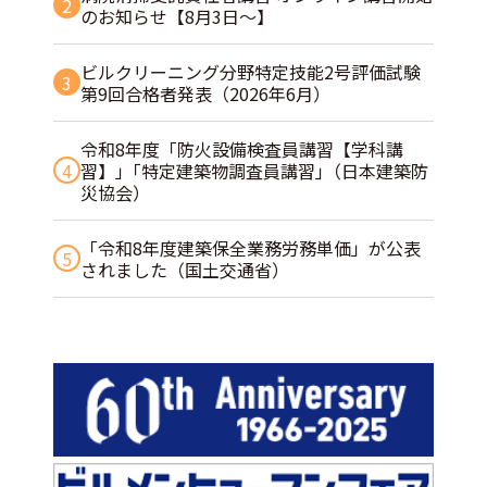
2
のお知らせ【8月3日～】
ビルクリーニング分野特定技能2号評価試験
3
第9回合格者発表（2026年6月）
令和8年度「防火設備検査員講習【学科講
4
習】」｢特定建築物調査員講習｣（日本建築防
災協会）
「令和8年度建築保全業務労務単価」が公表
5
されました（国土交通省）