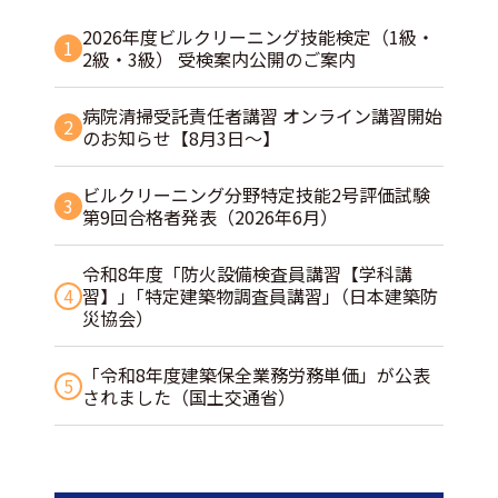
2026年度ビルクリーニング技能検定（1級・
1
2級・3級） 受検案内公開のご案内
病院清掃受託責任者講習 オンライン講習開始
2
のお知らせ【8月3日～】
ビルクリーニング分野特定技能2号評価試験
3
第9回合格者発表（2026年6月）
令和8年度「防火設備検査員講習【学科講
4
習】」｢特定建築物調査員講習｣（日本建築防
災協会）
「令和8年度建築保全業務労務単価」が公表
5
されました（国土交通省）