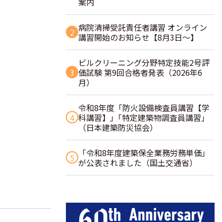
案内
病院清掃受託責任者講習 オンライン
2
講習開始のお知らせ【8月3日～】
ビルクリーニング分野特定技能2号評
3
価試験 第9回合格者発表（2026年6
月）
令和8年度「防火設備検査員講習【学
4
科講習】」｢特定建築物調査員講習｣
（日本建築防災協会）
「令和8年度建築保全業務労務単価」
5
が公表されました（国土交通省）