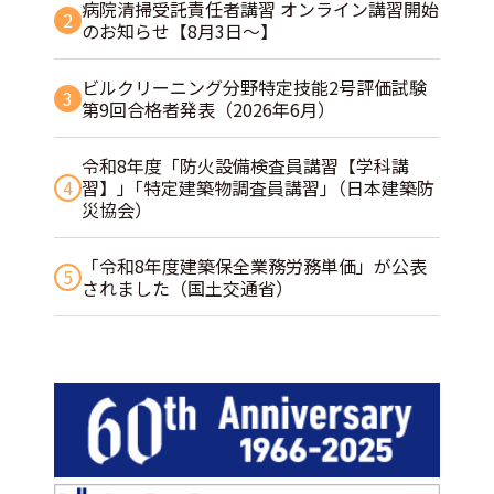
病院清掃受託責任者講習 オンライン講習開始
2
のお知らせ【8月3日～】
ビルクリーニング分野特定技能2号評価試験
3
第9回合格者発表（2026年6月）
令和8年度「防火設備検査員講習【学科講
4
習】」｢特定建築物調査員講習｣（日本建築防
災協会）
「令和8年度建築保全業務労務単価」が公表
5
されました（国土交通省）