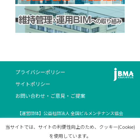
プライバシーポリシー
サイトポリシー
お問い合わせ・ご意見・ご提案
【運営団体】公益社団法人 全国ビルメンテナンス協会
〒116-0013 東京都荒川区西日暮里5-12-5
当サイトでは、サイトの利便性向上のため、クッキー(Cookie)
ビルメンテナンス会館5F
を使用しています。
TEL
03-3805-7560
/
FAX
03-3805-7561