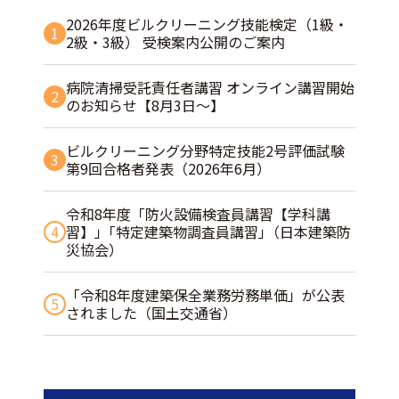
2026年度ビルクリーニング技能検定（1級・
1
2級・3級） 受検案内公開のご案内
病院清掃受託責任者講習 オンライン講習開始
2
のお知らせ【8月3日～】
ビルクリーニング分野特定技能2号評価試験
3
第9回合格者発表（2026年6月）
令和8年度「防火設備検査員講習【学科講
4
習】」｢特定建築物調査員講習｣（日本建築防
災協会）
「令和8年度建築保全業務労務単価」が公表
5
されました（国土交通省）