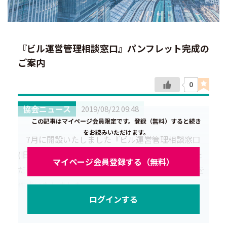
『ビル運営管理相談窓口』パンフレット完成の
ご案内
0
協会ニュース
2019/08/22 09:48
この記事はマイページ会員限定です。登録（無料）すると続き
をお読みいただけます。
7月に開設いたしました『ビル運営管理相談窓口
(旧：発注者相談窓口)』をより有効に活用していた
マイページ会員登録する（無料）
だくためにビルオーナー向けの案内パンフレットを
作成いたしました。
ログインする
つきましては、会員の皆さまからも、お客様への
ご案内にご協力いただければ幸いです。