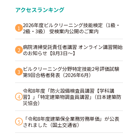
アクセスランキング
2026年度ビルクリーニング技能検定（1級・
1
2級・3級） 受検案内公開のご案内
病院清掃受託責任者講習 オンライン講習開始
2
のお知らせ【8月3日～】
ビルクリーニング分野特定技能2号評価試験
3
第9回合格者発表（2026年6月）
令和8年度「防火設備検査員講習【学科講
4
習】」｢特定建築物調査員講習｣（日本建築防
災協会）
「令和8年度建築保全業務労務単価」が公表
5
されました（国土交通省）