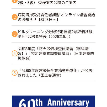
1
2級・3級） 受検案内公開のご案内
病院清掃受託責任者講習 オンライン講習開始
2
のお知らせ【8月3日～】
ビルクリーニング分野特定技能2号評価試験
3
第9回合格者発表（2026年6月）
令和8年度「防火設備検査員講習【学科講
4
習】」｢特定建築物調査員講習｣（日本建築防
災協会）
「令和8年度建築保全業務労務単価」が公表
5
されました（国土交通省）