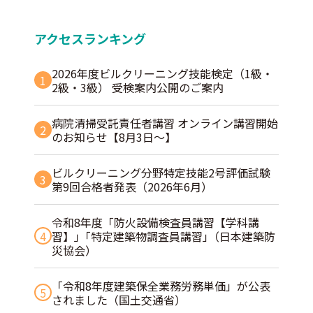
アクセスランキング
2026年度ビルクリーニング技能検定（1級・
1
2級・3級） 受検案内公開のご案内
病院清掃受託責任者講習 オンライン講習開始
2
のお知らせ【8月3日～】
ビルクリーニング分野特定技能2号評価試験
3
第9回合格者発表（2026年6月）
令和8年度「防火設備検査員講習【学科講
4
習】」｢特定建築物調査員講習｣（日本建築防
災協会）
「令和8年度建築保全業務労務単価」が公表
5
されました（国土交通省）